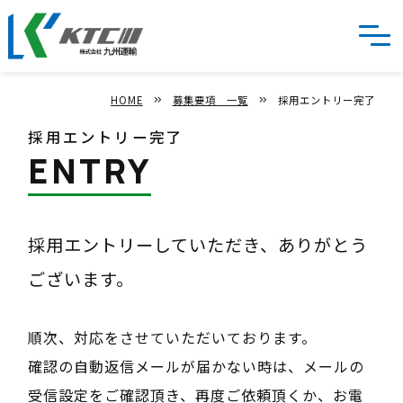
HOME
HOME
keyboard_double_arrow_right
募集要項 一覧
keyboard_double_arrow_right
採用エントリー完了
九州運輸の強み
採用エントリー完了
ENTRY
サービス
物流改善事例
採用エントリーしていただき、ありがとう
ございます。
会社情報
採用情報
順次、対応をさせていただいております。
確認の自動返信メールが届かない時は、メールの
受信設定をご確認頂き、再度ご依頼頂くか、お電
お気軽にご連絡ください