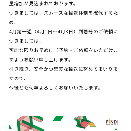
量増加が見込まれております。
TEL:0952-47-6117
つきましては、スムーズな輸送体制を確保するた
め、
mail
見積相談
4月第一週（4月1日～4月3日）到着分のご依頼に
つきましては、
mail
お問い合わせ
可能な限りお早めにご予約・ご依頼をいただけま
すようお願い申し上げます。
プライバイーポリシー
引き続き、安全かつ確実な輸送に努めてまいりま
サイトマップ
すので、
今後とも何卒よろしくお願いいたします。